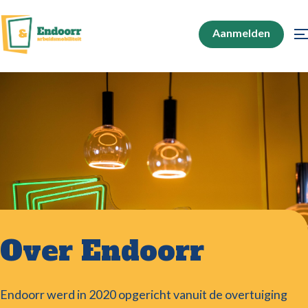
Aanmelden
Over Endoorr
Endoorr werd in 2020 opgericht vanuit de overtuiging