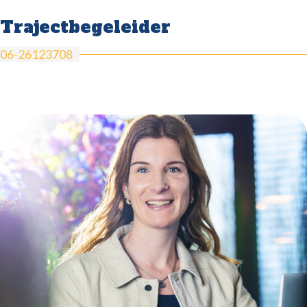
Trajectbegeleider
06-26123708