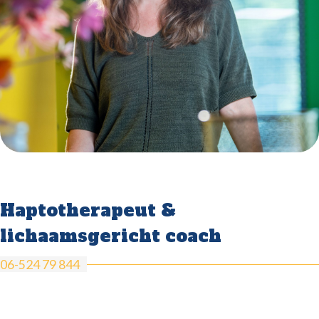
Haptotherapeut &
lichaamsgericht coach
06-524 79 844